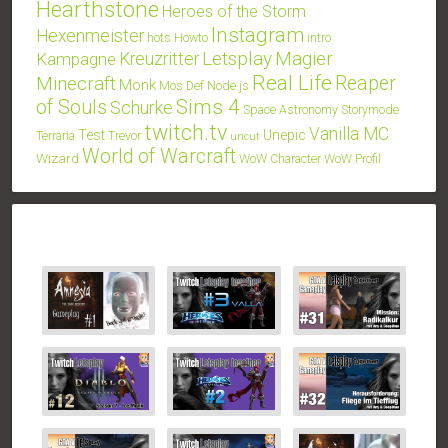
Hearthstone
Heroes of the Storm
Instagram
Hexenmeister
hots
Howto
intro
Letsplay
Magier
Kampagne
Kreuzritter
Real Life
Minecraft
Reaper
Monk
Mos Def
Node.js
Sims 4
of Souls
Schurke
Space Astronomy
Storymode
twitch.tv
Vanilla MC
Test
Unepic
Terraria
Trevor
uncut
World of Warcraft
Wizard
WoW Character
WoW Profil