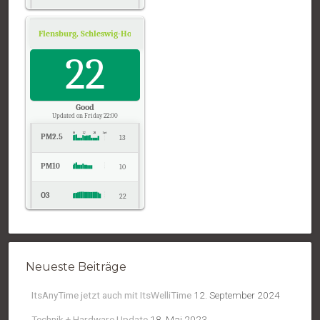
NO2
7
Flensburg, Schleswig-Holstein
Air Quality.
Temp.
22
12
Pressure
1023
Good
Updated on Friday 22:00
PM2.5
13
PM10
10
O3
22
NO2
13
Temp.
14
Neueste Beiträge
Pressure
1022
ItsAnyTime jetzt auch mit ItsWelliTime
12. September 2024
Technik + Hardware Update
18. Mai 2023