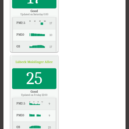
Good
Updated on Saturday 0:00
PM2.5
17
PM10
10
O3
17
NO2
8
Lübeck Moislinger Allee, Schleswig-Holstein
Air Quality.
SO2
25
-
CO
0
Good
Updated on Friday 22:00
PM2.5
9
PM10
9
O3
25