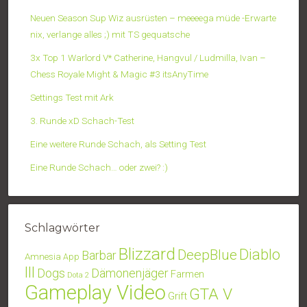
Neuen Season Sup Wiz ausrüsten – meeeega müde -Erwarte
nix, verlange alles ;) mit TS gequatsche
3x Top 1 Warlord V* Catherine, Hangvul / Ludmilla, Ivan –
Chess Royale Might & Magic #3 itsAnyTime
Settings Test mit Ark
3. Runde xD Schach-Test
Eine weitere Runde Schach, als Setting Test
Eine Runde Schach… oder zwei? :)
Schlagwörter
Blizzard
Diablo
DeepBlue
Barbar
Amnesia
App
III
Dogs
Dämonenjäger
Farmen
Dota 2
Gameplay Video
GTA V
Grift