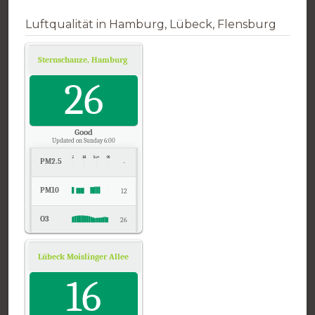
Luftqualität in Hamburg, Lübeck, Flensburg
Sternschanze, Hamburg
Air Quality.
26
Good
Updated on Sunday 6:00
PM2.5
-
PM10
12
O3
26
NO2
6
Lübeck Moislinger Allee, Schleswig-Holstein
Air Quality.
SO2
16
2
CO
0