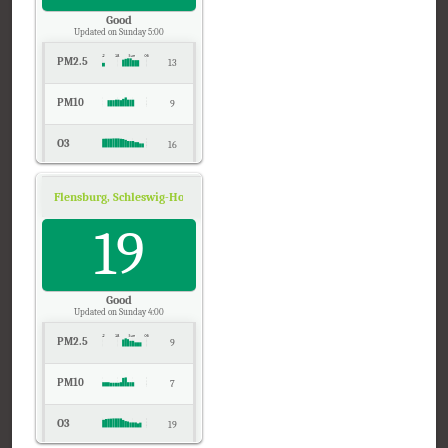
Good
Updated on Sunday 5:00
PM2.5
13
PM10
9
O3
16
NO2
3
Flensburg, Schleswig-Holstein
Air Quality.
Temp.
19
14
Pressure
1018
Good
Updated on Sunday 4:00
PM2.5
9
PM10
7
O3
19