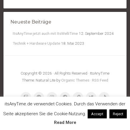
NO2
5
Temp.
15
Neueste Beiträge
Pressure
1017
ItsAnyTime jetzt auch mit ItsWelliTime
12. September 2024
Technik + Hardware Update
18. Mai 2023
Copyright © 2026 · All Rights Reserved · ItsAnyTime
Theme: Natural Lite by
Organic Themes
·
RSS Feed
itsAnyTime.de verwendet Cookies. Durch das Verwenden der
Seite akzeptieren Sie die Cookie-Nutzung.
Accept
Reject
Read More