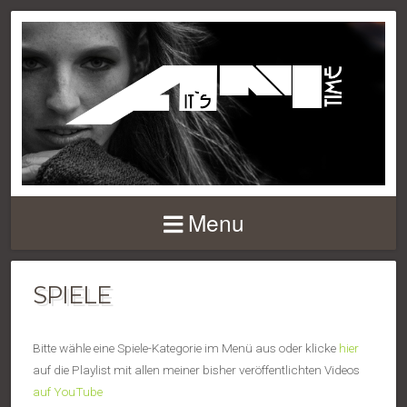
Menu
SPIELE
Bitte wähle eine Spiele-Kategorie im Menü aus oder klicke
hier
auf die Playlist mit allen meiner bisher veröffentlichten Videos
auf YouTube