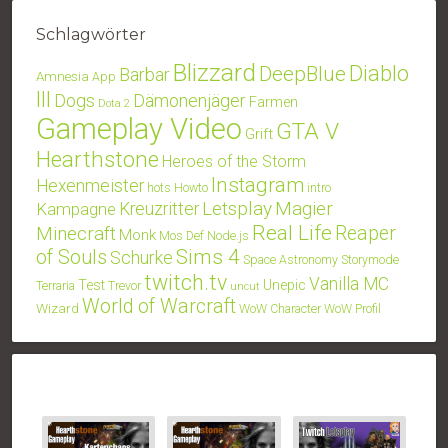
Schlagwörter
Blizzard
Diablo
DeepBlue
Barbar
Amnesia
App
III
Dogs
Dämonenjäger
Farmen
Dota 2
Gameplay Video
GTA V
Grift
Hearthstone
Heroes of the Storm
Instagram
Hexenmeister
hots
Howto
intro
Letsplay
Magier
Kampagne
Kreuzritter
Real Life
Minecraft
Reaper
Monk
Mos Def
Node.js
Sims 4
of Souls
Schurke
Space Astronomy
Storymode
twitch.tv
Vanilla MC
Test
Unepic
Terraria
Trevor
uncut
World of Warcraft
Wizard
WoW Character
WoW Profil