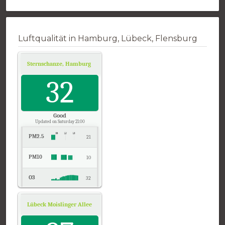
Luftqualität in Hamburg, Lübeck, Flensburg
Sternschanze, Hamburg
Air Quality.
32
Good
Updated on Saturday 21:00
PM2.5
21
PM10
10
O3
32
NO2
5
Lübeck Moislinger Allee, Schleswig-Holstein
Air Quality.
SO2
2