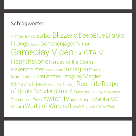
Schlagwörter
Blizzard
Diablo
DeepBlue
Barbar
Amnesia
App
III
Dogs
Dämonenjäger
Farmen
Dota 2
Gameplay Video
GTA V
Grift
Hearthstone
Heroes of the Storm
Instagram
Hexenmeister
hots
Howto
intro
Letsplay
Magier
Kampagne
Kreuzritter
Real Life
Minecraft
Reaper
Monk
Mos Def
Node.js
Sims 4
of Souls
Schurke
Space Astronomy
Storymode
twitch.tv
Vanilla MC
Test
Unepic
Terraria
Trevor
uncut
World of Warcraft
Wizard
WoW Character
WoW Profil