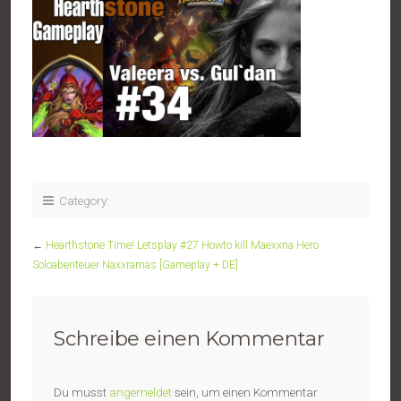
Category:
←
Hearthstone Time! Letsplay #27 Howto kill Maexxna Hero
Soloabenteuer Naxxramas [Gameplay + DE]
Schreibe einen Kommentar
Du musst
angemeldet
sein, um einen Kommentar