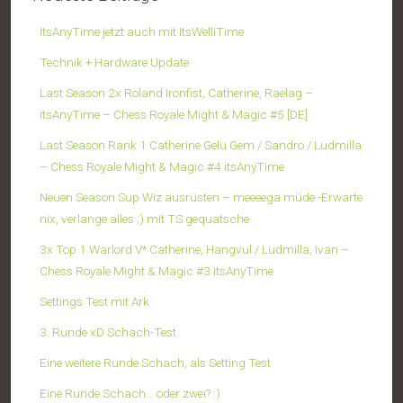
ItsAnyTime jetzt auch mit ItsWelliTime
Technik + Hardware Update
Last Season 2x Roland Ironfist, Catherine, Raelag –
itsAnyTime – Chess Royale Might & Magic #5 [DE]
Last Season Rank 1 Catherine Gelu Gem / Sandro / Ludmilla
– Chess Royale Might & Magic #4 itsAnyTime
Neuen Season Sup Wiz ausrüsten – meeeega müde -Erwarte
nix, verlange alles ;) mit TS gequatsche
3x Top 1 Warlord V* Catherine, Hangvul / Ludmilla, Ivan –
Chess Royale Might & Magic #3 itsAnyTime
Settings Test mit Ark
3. Runde xD Schach-Test
Eine weitere Runde Schach, als Setting Test
Eine Runde Schach… oder zwei? :)