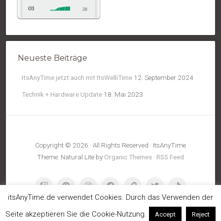
O3
38
NO2
10
Temp.
20
Neueste Beiträge
Pressure
1020
ItsAnyTime jetzt auch mit ItsWelliTime
12. September 2024
Technik + Hardware Update
18. Mai 2023
Copyright © 2026 · All Rights Reserved · ItsAnyTime
Theme: Natural Lite by
Organic Themes
·
RSS Feed
itsAnyTime.de verwendet Cookies. Durch das Verwenden der
Seite akzeptieren Sie die Cookie-Nutzung.
Accept
Reject