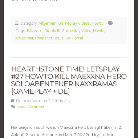
Category:
Allgemein
,
Gameplay Videos
,
Howto
Tags:
Blizzard
,
Diablo III
,
Gameplay Video
,
Howto
,
Kreuzritter
,
Reaper of Souls
,
Set Portal
HEARTHSTONE TIME! LETSPLAY
#27 HOWTO KILL MAEXXNA HERO
SOLOABENTEUER NAXXRAMAS
[GAMEPLAY + DE]
Posted on Dezember 7, 2016 by
Any
Leave a Comment
Hier zeige ich euch wie ich Maexxna Hero besiegt habe (im 2.
Anlauf) 2. Versuch startet bei Min. 7:00 / 2nd try starts in