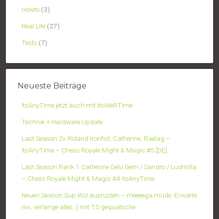
Howto
(3)
Real Life
(27)
Tests
(7)
Neueste Beiträge
ItsAnyTime jetzt auch mit ItsWelliTime
Technik + Hardware Update
Last Season 2x Roland Ironfist, Catherine, Raelag –
itsAnyTime – Chess Royale Might & Magic #5 [DE]
Last Season Rank 1 Catherine Gelu Gem / Sandro / Ludmilla
– Chess Royale Might & Magic #4 itsAnyTime
Neuen Season Sup Wiz ausrüsten – meeeega müde -Erwarte
nix, verlange alles ;) mit TS gequatsche