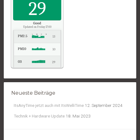
29
19
Pressure
1022
Good
Updated on Friday 17:00
PM2.5
13
PM10
10
O3
29
NO2
4
Temp.
18
Neueste Beiträge
Pressure
1021
ItsAnyTime jetzt auch mit ItsWelliTime
12. September 2024
Technik + Hardware Update
18. Mai 2023