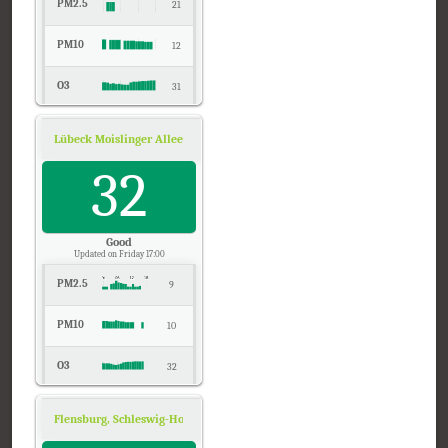
PM2.5
21
PM10
12
O3
31
NO2
2
Lübeck Moislinger Allee, Schleswig-Holstein
Air Quality.
SO2
32
-
CO
0
Good
Updated on Friday 17:00
PM2.5
9
PM10
10
O3
32
NO2
5
Flensburg, Schleswig-Holstein
Air Quality.
Temp.