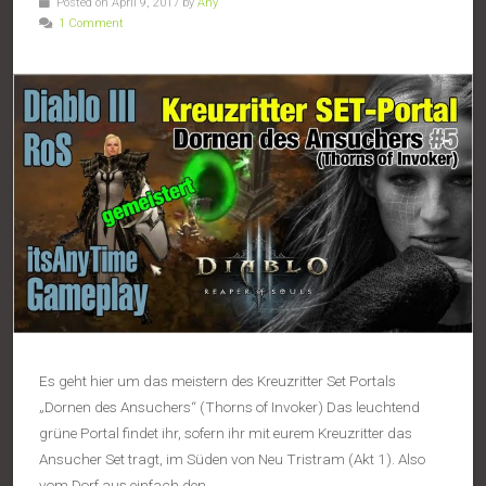
Posted on April 9, 2017 by
Any
1 Comment
Es geht hier um das meistern des Kreuzritter Set Portals
„Dornen des Ansuchers“ (Thorns of Invoker) Das leuchtend
grüne Portal findet ihr, sofern ihr mit eurem Kreuzritter das
Ansucher Set tragt, im Süden von Neu Tristram (Akt 1). Also
vom Dorf aus einfach den…