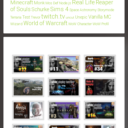
Real Life
Minecraft
Reaper
Monk
Mos Def
Node.js
Sims 4
of Souls
Schurke
Space Astronomy
Storymode
twitch.tv
Vanilla MC
Test
Unepic
Terraria
Trevor
uncut
World of Warcraft
Wizard
WoW Character
WoW Profil