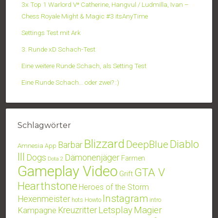
3x Top 1 Warlord V* Catherine, Hangvul / Ludmilla, Ivan –
Chess Royale Might & Magic #3 itsAnyTime
Settings Test mit Ark
3. Runde xD Schach-Test
Eine weitere Runde Schach, als Setting Test
Eine Runde Schach… oder zwei? :)
Schlagwörter
Blizzard
Diablo
DeepBlue
Barbar
Amnesia
App
III
Dogs
Dämonenjäger
Farmen
Dota 2
Gameplay Video
GTA V
Grift
Hearthstone
Heroes of the Storm
Instagram
Hexenmeister
hots
Howto
intro
Letsplay
Magier
Kampagne
Kreuzritter