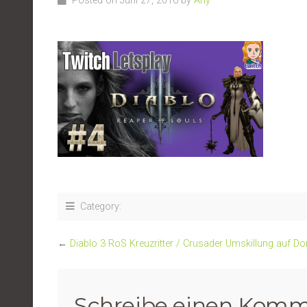
Posted on Juni 27, 2016 by
Any
Category:
←
Diablo 3 RoS Kreuzritter / Crusader Umskillung auf 
Schreibe einen Komm