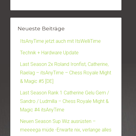
Neueste Beiträge
ItsAnyTime jetzt auch mit ItsWelliTime
Technik + Hardware Update
Last Season 2x Roland Ironfist, Catherine,
Raelag – itsAnyTime – Chess Royale Might
& Magic #5 [DE]
Last Season Rank 1 Catherine Gelu Gem /
Sandro / Ludmilla – Chess Royale Might &
Magic #4 itsAnyTime
Neuen Season Sup Wiz ausrüsten –
meeeega müde -Erwarte nix, verlange alles