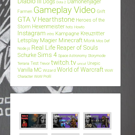
Diablo III
Dogs
Dämonenjäger
Dota 2
Gameplay Video
Grift
Farmen
GTA V
Hearthstone
Heroes of the
Hexenmeister
Storm
hots
Howto
Instagram
Kampagne
Kreuzritter
intro
Letsplay
Magier
Minecraft
Monk
Mos Def
Real Life
Reaper of Souls
Node.js
Sims 4
Schurke
Space Astronomy
Storymode
twitch.tv
Test
Unepic
Terraria
Trevor
uncut
World of Warcraft
Vanilla MC
Wizard
WoW
Character
WoW Profil