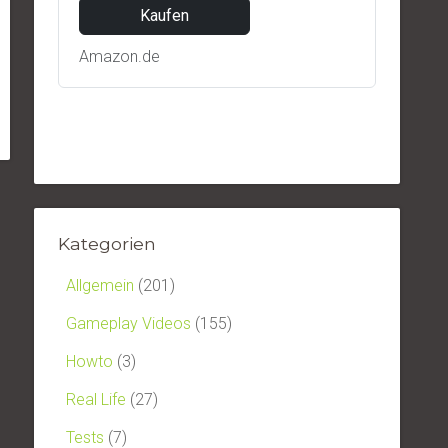
Kaufen
Amazon.de
Kategorien
Allgemein
(201)
Gameplay Videos
(155)
Howto
(3)
Real Life
(27)
Tests
(7)