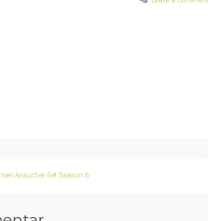
Leave a Comment
Dornen Ansucher-Set Season 6
entar