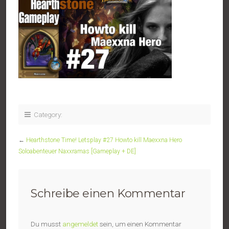
Category:
←
Hearthstone Time! Letsplay #27 Howto kill Maexxna Hero
Soloabenteuer Naxxramas [Gameplay + DE]
Schreibe einen Kommentar
Du musst
angemeldet
sein, um einen Kommentar