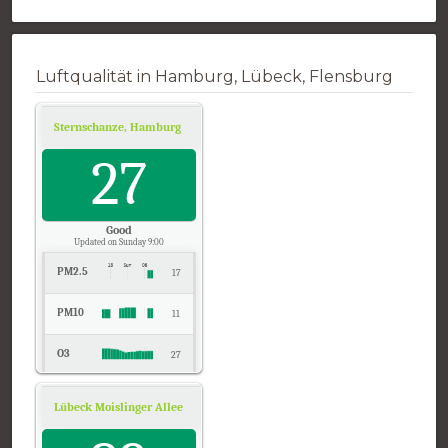
Luftqualität in Hamburg, Lübeck, Flensburg
Sternschanze, Hamburg
Air Quality.
27
Good
Updated on Sunday 9:00
PM2.5
17
PM10
11
O3
27
NO2
5
Lübeck Moislinger Allee, Schleswig-Holstein
Air Quality.
SO2
2