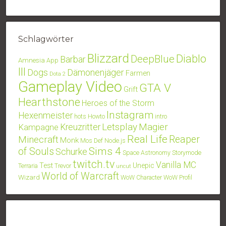
Schlagwörter
Blizzard
Diablo
DeepBlue
Barbar
Amnesia
App
III
Dogs
Dämonenjäger
Farmen
Dota 2
Gameplay Video
GTA V
Grift
Hearthstone
Heroes of the Storm
Instagram
Hexenmeister
hots
Howto
intro
Letsplay
Magier
Kampagne
Kreuzritter
Real Life
Minecraft
Reaper
Monk
Mos Def
Node.js
Sims 4
of Souls
Schurke
Space Astronomy
Storymode
twitch.tv
Vanilla MC
Test
Unepic
Terraria
Trevor
uncut
World of Warcraft
Wizard
WoW Character
WoW Profil