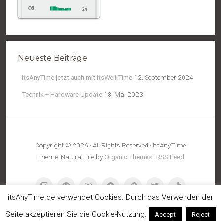
O3
24
NO2
5
Temp.
20
Neueste Beiträge
Pressure
1015
ItsAnyTime jetzt auch mit ItsWelliTime
12. September 2024
Technik + Hardware Update
18. Mai 2023
Copyright © 2026 · All Rights Reserved · ItsAnyTime
Theme: Natural Lite by
Organic Themes
·
RSS Feed
itsAnyTime.de verwendet Cookies. Durch das Verwenden der
Seite akzeptieren Sie die Cookie-Nutzung.
Accept
Reject