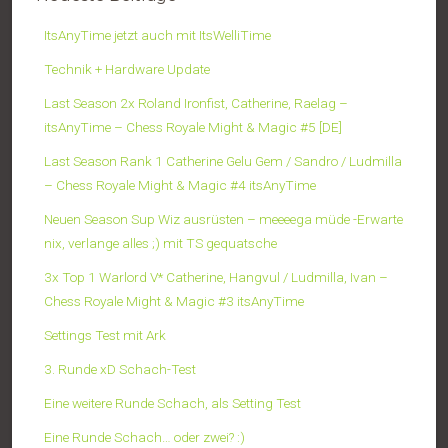
ItsAnyTime jetzt auch mit ItsWelliTime
Technik + Hardware Update
Last Season 2x Roland Ironfist, Catherine, Raelag –
itsAnyTime – Chess Royale Might & Magic #5 [DE]
Last Season Rank 1 Catherine Gelu Gem / Sandro / Ludmilla
– Chess Royale Might & Magic #4 itsAnyTime
Neuen Season Sup Wiz ausrüsten – meeeega müde -Erwarte
nix, verlange alles ;) mit TS gequatsche
3x Top 1 Warlord V* Catherine, Hangvul / Ludmilla, Ivan –
Chess Royale Might & Magic #3 itsAnyTime
Settings Test mit Ark
3. Runde xD Schach-Test
Eine weitere Runde Schach, als Setting Test
Eine Runde Schach… oder zwei? :)