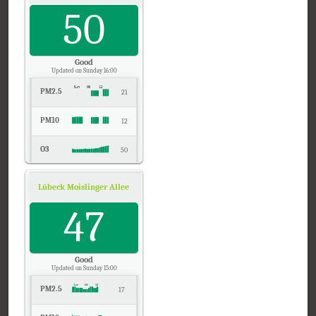
50
Good
Updated on Sunday 16:00
PM2.5
21
PM10
12
O3
50
NO2
6
Lübeck Moislinger Allee, Schleswig-Holstein
Air Quality.
SO2
47
2
CO
0
Good
Updated on Sunday 15:00
PM2.5
17