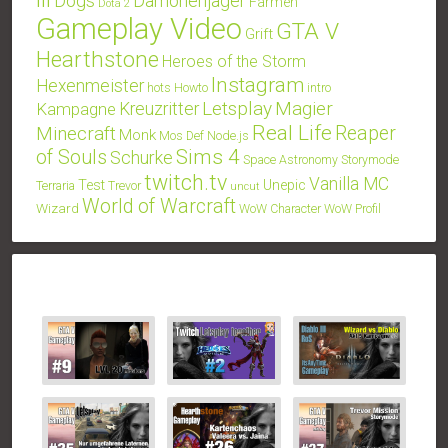
Dogs
Dämonenjäger
Farmen
Dota 2
Gameplay Video
GTA V
Grift
Hearthstone
Heroes of the Storm
Instagram
Hexenmeister
hots
Howto
intro
Letsplay
Magier
Kampagne
Kreuzritter
Real Life
Minecraft
Reaper
Monk
Mos Def
Node.js
Sims 4
of Souls
Schurke
Space Astronomy
Storymode
twitch.tv
Vanilla MC
Test
Unepic
Terraria
Trevor
uncut
World of Warcraft
Wizard
WoW Character
WoW Profil