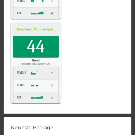
PM10
10
O3
47
NO2
4
Flensburg, Schleswig-Holstein
Air Quality.
Temp.
44
31
Pressure
1012
Good
Updated on Sunday 14:00
PM2.5
9
PM10
8
O3
44
NO2
6
Temp.
28
Neueste Beiträge
Pressure
1011