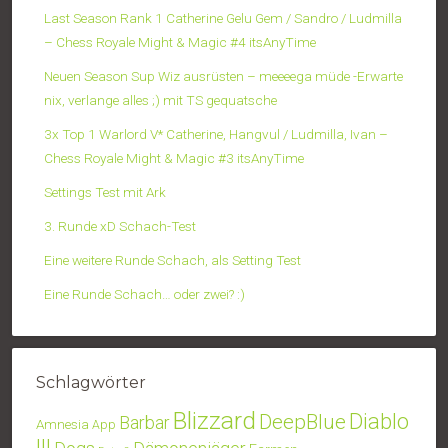
Last Season Rank 1 Catherine Gelu Gem / Sandro / Ludmilla
– Chess Royale Might & Magic #4 itsAnyTime
Neuen Season Sup Wiz ausrüsten – meeeega müde -Erwarte
nix, verlange alles ;) mit TS gequatsche
3x Top 1 Warlord V* Catherine, Hangvul / Ludmilla, Ivan –
Chess Royale Might & Magic #3 itsAnyTime
Settings Test mit Ark
3. Runde xD Schach-Test
Eine weitere Runde Schach, als Setting Test
Eine Runde Schach… oder zwei? :)
Schlagwörter
Blizzard
Diablo
DeepBlue
Barbar
Amnesia
App
III