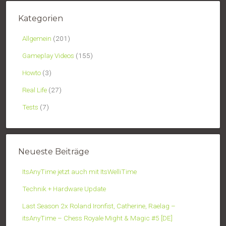
Kategorien
Allgemein
(201)
Gameplay Videos
(155)
Howto
(3)
Real Life
(27)
Tests
(7)
Neueste Beiträge
ItsAnyTime jetzt auch mit ItsWelliTime
Technik + Hardware Update
Last Season 2x Roland Ironfist, Catherine, Raelag –
itsAnyTime – Chess Royale Might & Magic #5 [DE]