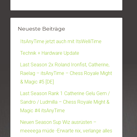
Neueste Beiträge
ItsAnyTime jetzt auch mit ItsWelliTime
Technik + Hardware Update
Last Season 2x Roland Ironfist, Catherine,
Raelag – itsAnyTime – Chess Royale Might
& Magic #5 [DE]
Last Season Rank 1 Catherine Gelu Gem /
Sandro / Ludmilla – Chess Royale Might &
Magic #4 itsAnyTime
Neuen Season Sup Wiz ausrüsten –
meeeega müde -Erwarte nix, verlange alles