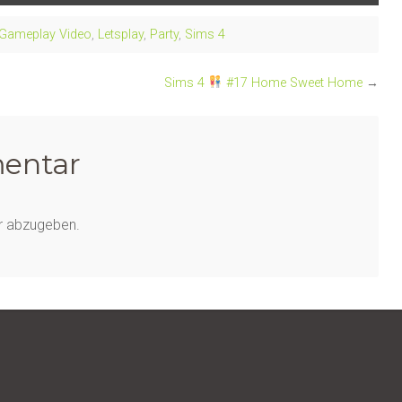
Gameplay Video
,
Letsplay
,
Party
,
Sims 4
Sims 4
#17 Home Sweet Home
→
entar
r abzugeben.