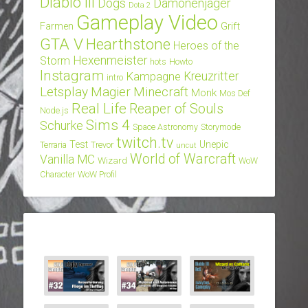
Diablo III
Dogs
Dämonenjäger
Dota 2
Gameplay Video
Grift
Farmen
GTA V
Hearthstone
Heroes of the
Hexenmeister
Storm
hots
Howto
Instagram
Kampagne
Kreuzritter
intro
Letsplay
Magier
Minecraft
Monk
Mos Def
Real Life
Reaper of Souls
Node.js
Sims 4
Schurke
Space Astronomy
Storymode
twitch.tv
Test
Unepic
Terraria
Trevor
uncut
World of Warcraft
Vanilla MC
Wizard
WoW
Character
WoW Profil