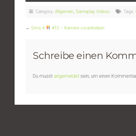
Category:
Allgemein
,
Gameplay Videos
Tags:
←
Sims 4
#15 – Karriere vorantreiben
Schreibe einen Komm
Du musst
angemeldet
sein, um einen Kommenta