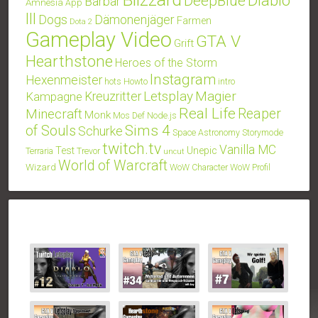
Diablo
DeepBlue
Barbar
Amnesia
App
III
Dogs
Dämonenjäger
Farmen
Dota 2
Gameplay Video
GTA V
Grift
Hearthstone
Heroes of the Storm
Instagram
Hexenmeister
hots
Howto
intro
Letsplay
Magier
Kampagne
Kreuzritter
Real Life
Minecraft
Reaper
Monk
Mos Def
Node.js
Sims 4
of Souls
Schurke
Space Astronomy
Storymode
twitch.tv
Vanilla MC
Test
Unepic
Terraria
Trevor
uncut
World of Warcraft
Wizard
WoW Character
WoW Profil