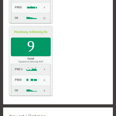
PM10
9
O3
12
NO2
13
Flensburg, Schleswig-Holstein
Air Quality.
Temp.
9
18
Pressure
1024
Good
Updated on Saturday 8:00
PM2.5
9
PM10
8
O3
8
NO2
7
Temp.
18