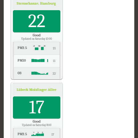
Sternschanze, Hamburg
Air Quality.
22
Good
Updated on Saturday 10:00
PM2.5
21
PM10
11
O3
22
NO2
14
Lübeck Moislinger Allee, Schleswig-Holstein
Air Quality.
SO2
17
3
CO
0
Good
Updated on Saturday 8:00
PM2.5
17