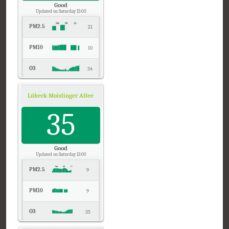
Good
Updated on Saturday 15:00
PM2.5
21
PM10
10
O3
34
NO2
5
Lübeck Moislinger Allee, Schleswig-Holstein
Air Quality.
SO2
35
2
CO
0
Good
Updated on Saturday 13:00
PM2.5
9
PM10
9
O3
35