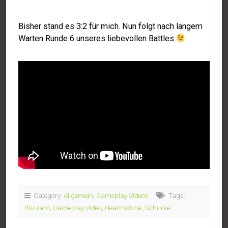
Bisher stand es 3:2 für mich. Nun folgt nach langem
Warten Runde 6 unseres liebevollen Battles
Category:
Allgemein
,
Gameplay Videos
Tags:
Blizzard
,
Gameplay Video
,
Hearthstone
,
Schurke