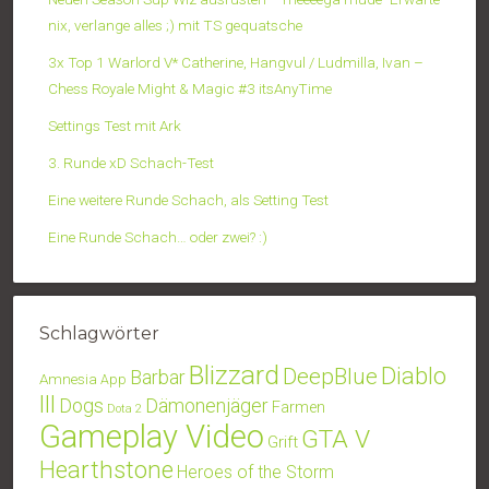
nix, verlange alles ;) mit TS gequatsche
3x Top 1 Warlord V* Catherine, Hangvul / Ludmilla, Ivan –
Chess Royale Might & Magic #3 itsAnyTime
Settings Test mit Ark
3. Runde xD Schach-Test
Eine weitere Runde Schach, als Setting Test
Eine Runde Schach… oder zwei? :)
Schlagwörter
Blizzard
Diablo
DeepBlue
Barbar
Amnesia
App
III
Dogs
Dämonenjäger
Farmen
Dota 2
Gameplay Video
GTA V
Grift
Hearthstone
Heroes of the Storm