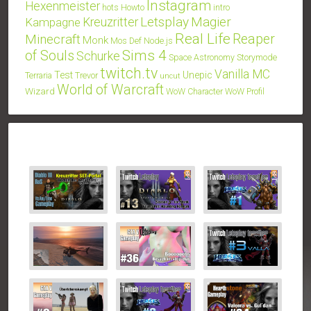
Instagram
Hexenmeister
hots
Howto
intro
Letsplay
Magier
Kampagne
Kreuzritter
Real Life
Minecraft
Reaper
Monk
Mos Def
Node.js
Sims 4
of Souls
Schurke
Space Astronomy
Storymode
twitch.tv
Vanilla MC
Test
Unepic
Terraria
Trevor
uncut
World of Warcraft
Wizard
WoW Character
WoW Profil