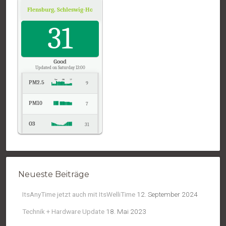
NO2
5
Flensburg, Schleswig-Holstein
Air Quality.
Temp.
31
23
Pressure
1023
Good
Updated on Saturday 13:00
PM2.5
9
PM10
7
O3
31
NO2
9
Temp.
23
Neueste Beiträge
Pressure
1021
ItsAnyTime jetzt auch mit ItsWelliTime
12. September 2024
Technik + Hardware Update
18. Mai 2023