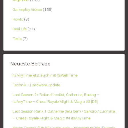
Gameplay Videos
(155)
Howto
(3)
Real Life
(27)
Tests
(7)
Neueste Beiträge
ItsAnyTime jetzt auch mit ItsWelliTime
Technik + Hardware Update
Last Season 2x Roland Ironfist, Catherine, Raelag –
itsAnyTime – Chess Royale Might & Magic #5 [DE]
Last Season Rank 1 Catherine Gelu Gem / Sandro / Ludmilla
– Chess Royale Might & Magic #4 itsAnyTime
Neuen Season Sup Wiz ausrüsten – meeeega müde -Erwarte