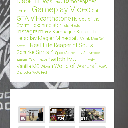
Diablo III
Dogs
Dämonenjäger
Dota 2
Gameplay Video
Grift
Farmen
GTA V
Hearthstone
Heroes of the
Hexenmeister
Storm
hots
Howto
Instagram
Kampagne
Kreuzritter
intro
Letsplay
Magier
Minecraft
Monk
Mos Def
Real Life
Reaper of Souls
Node.js
Sims 4
Schurke
Space Astronomy
Storymode
twitch.tv
Test
Unepic
Terraria
Trevor
uncut
World of Warcraft
Vanilla MC
Wizard
WoW
Character
WoW Profil