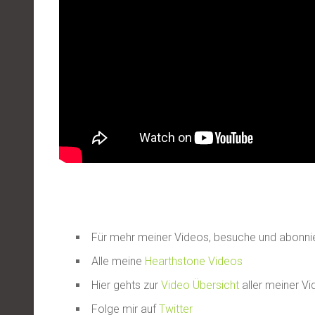
Für mehr meiner Videos, besuche und abonn
Alle meine
Hearthstone Videos
Hier gehts zur
Video Übersicht
aller meiner V
Folge mir auf
Twitter