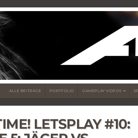
ALLE BEITRÄGE
PORTFOLIO
GAMEPLAY VIDEOS
S
ME! LETSPLAY #10: