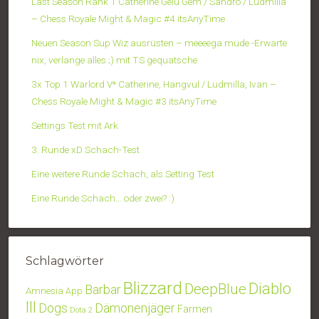
Last Season Rank 1 Catherine Gelu Gem / Sandro / Ludmilla
– Chess Royale Might & Magic #4 itsAnyTime
Neuen Season Sup Wiz ausrüsten – meeeega müde -Erwarte
nix, verlange alles ;) mit TS gequatsche
3x Top 1 Warlord V* Catherine, Hangvul / Ludmilla, Ivan –
Chess Royale Might & Magic #3 itsAnyTime
Settings Test mit Ark
3. Runde xD Schach-Test
Eine weitere Runde Schach, als Setting Test
Eine Runde Schach… oder zwei? :)
Schlagwörter
Blizzard
Diablo
DeepBlue
Barbar
Amnesia
App
III
Dogs
Dämonenjäger
Farmen
Dota 2