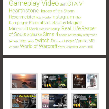
Gameplay Video
GTA V
Grift
Hearthstone
Heroes of the Storm
Instagram
Hexenmeister
hots
Howto
intro
Letsplay
Magier
Kampagne
Kreuzritter
Real Life
Minecraft
Reaper
Monk
Mos Def
Node.js
Sims 4
of Souls
Schurke
Space Astronomy
Storymode
twitch.tv
Vanilla MC
Test
Unepic
Terraria
Trevor
uncut
World of Warcraft
Wizard
WoW Character
WoW Profil