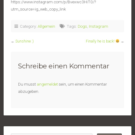
https://www.instagram.com/p/Bvexwc3HiT0/?
utm_source=ig_web_copy_link
Category:
Allgemein
Tags:
Dogs
,
Instagram
←
Sunshine :)
Finally he is back!
→
Schreibe einen Kommentar
Du musst
angemeldet
sein, um einen Kommentar
abzugeben.