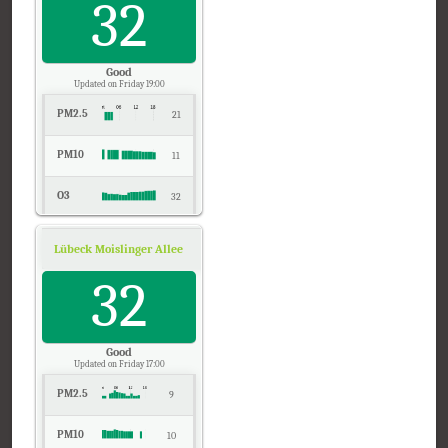
32
Good
Updated on Friday 19:00
PM2.5
21
PM10
11
O3
32
NO2
2
Lübeck Moislinger Allee, Schleswig-Holstein
Air Quality.
SO2
32
-
CO
0
Good
Updated on Friday 17:00
PM2.5
9
PM10
10