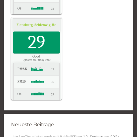
O3
32
NO2
5
Flensburg, Schleswig-Holstein
Air Quality.
Temp.
29
19
Pressure
1022
Good
Updated on Friday 17:00
PM2.5
13
PM10
10
O3
29
NO2
4
Temp.
18
Neueste Beiträge
Pressure
1021
ItsAnyTime jetzt auch mit ItsWelliTime
12. September 2024