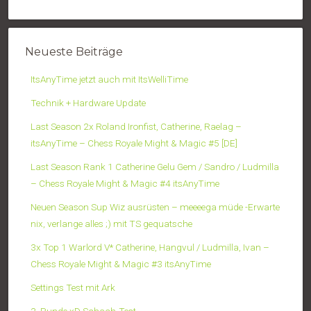
Neueste Beiträge
ItsAnyTime jetzt auch mit ItsWelliTime
Technik + Hardware Update
Last Season 2x Roland Ironfist, Catherine, Raelag –
itsAnyTime – Chess Royale Might & Magic #5 [DE]
Last Season Rank 1 Catherine Gelu Gem / Sandro / Ludmilla
– Chess Royale Might & Magic #4 itsAnyTime
Neuen Season Sup Wiz ausrüsten – meeeega müde -Erwarte
nix, verlange alles ;) mit TS gequatsche
3x Top 1 Warlord V* Catherine, Hangvul / Ludmilla, Ivan –
Chess Royale Might & Magic #3 itsAnyTime
Settings Test mit Ark
3. Runde xD Schach-Test