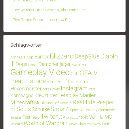
Eine weitere Runde Schach, als Setting Test
Eine Runde Schach… oder zwei? :)
Schlagwörter
Blizzard
Diablo
DeepBlue
Barbar
Amnesia
App
III
Dogs
Dämonenjäger
Farmen
Dota 2
Gameplay Video
GTA V
Grift
Hearthstone
Heroes of the Storm
Instagram
Hexenmeister
hots
Howto
intro
Letsplay
Magier
Kampagne
Kreuzritter
Real Life
Minecraft
Reaper
Monk
Mos Def
Node.js
Sims 4
of Souls
Schurke
Space Astronomy
Storymode
twitch.tv
Vanilla MC
Test
Unepic
Terraria
Trevor
uncut
World of Warcraft
Wizard
WoW Character
WoW Profil