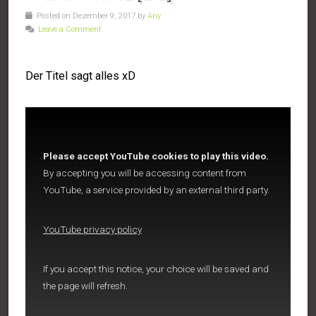
Posted on Dezember 9, 2017 by
Any
Leave a Comment
Der Titel sagt alles xD
Please accept YouTube cookies to play this video.
By accepting you will be accessing content from
YouTube, a service provided by an external third party.
YouTube privacy policy
If you accept this notice, your choice will be saved and
the page will refresh.