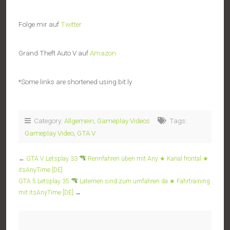
Folge mir auf
Twitter
Grand Theft Auto V auf
Amazon
*Some links are shortened using bit.ly
Category:
Allgemein
,
Gameplay Videos
Tags:
Gameplay Video
,
GTA V
←
GTA V Letsplay 33
Rennfahren üben mit Any ★ Kanal frontal ★
itsAnyTime [DE]
GTA 5 Letsplay 35
Laternen sind zum umfahren da ★ Fahrtraining
mit itsAnyTime [DE]
→