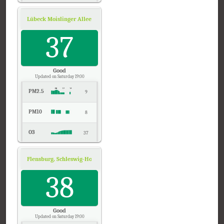
NO2
4
Lübeck Moislinger Allee, Schleswig-Holstein
Air Quality.
SO2
37
2
CO
0
Good
Updated on Saturday 19:00
PM2.5
9
PM10
8
O3
37
NO2
5
Flensburg, Schleswig-Holstein
Air Quality.
Temp.
38
21
Pressure
1021
Good
Updated on Saturday 19:00