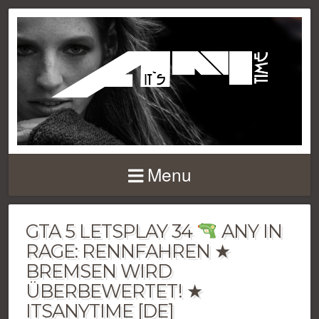
Menu
GTA 5 LETSPLAY 34
ANY IN
RAGE: RENNFAHREN ★
BREMSEN WIRD
ÜBERBEWERTET! ★
ITSANYTIME [DE]