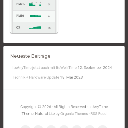
PM2.5
9
PM10
6
O3
38
NO2
10
Temp.
20
Neueste Beiträge
Pressure
1020
ItsAnyTime jetzt auch mit ItsWelliTime
12. September 2024
Technik + Hardware Update
18. Mai 2023
Copyright © 2026 · All Rights Reserved · ItsAnyTime
Theme: Natural Lite by
Organic Themes
·
RSS Feed