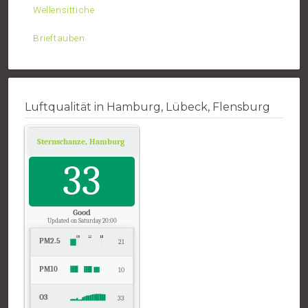
Wellensittiche
Brieftauben
Luftqualität in Hamburg, Lübeck, Flensburg
Sternschanze, Hamburg
Air Quality.
33
Good
Updated on Saturday 20:00
PM2.5
21
PM10
10
O3
33