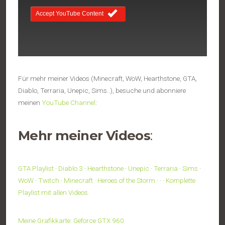
Accept YouTube Content
Für mehr meiner Videos (Minecraft, WoW, Hearthstone, GTA,
Diablo, Terraria, Unepic, Sims..), besuche und abonniere
meinen
YouTube Channel
:
Mehr meiner
Videos
:
GTA Playlist
·
Diablo 3
·
Hearthstone
·
Unepic
·
Terraria
·
Sims
·
WoW
·
Twitch
·
Minecraft ·
Heroes of the Storm
· · ·
Komplette
Playlist mit allen Videos
Meine Grafikkarte: Geforce GTX 960