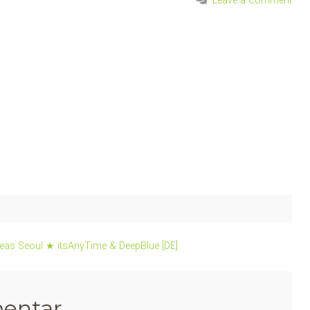
Leave a Comment
eas Seoul ★ itsAnyTime & DeepBlue [DE]
entar