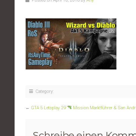
Posted on April 10, 2018 by
Any
Category:
←
GTA 5 Letsplay 29
Mission Marktführer & San Andr
Schreibe einen Komm