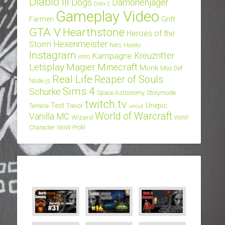
Diablo III
Dogs
Dämonenjäger
Dota 2
Gameplay Video
Grift
Farmen
GTA V
Hearthstone
Heroes of the
Hexenmeister
Storm
hots
Howto
Instagram
Kampagne
Kreuzritter
intro
Letsplay
Magier
Minecraft
Monk
Mos Def
Real Life
Reaper of Souls
Node.js
Sims 4
Schurke
Space Astronomy
Storymode
twitch.tv
Test
Unepic
Terraria
Trevor
uncut
World of Warcraft
Vanilla MC
Wizard
WoW
Character
WoW Profil