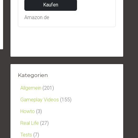
Kaufen
Amazon.de
Kategorien
Allgemein
(201)
Gameplay Videos
(155)
Howto
(3)
Real Life
(27)
Tests
(7)