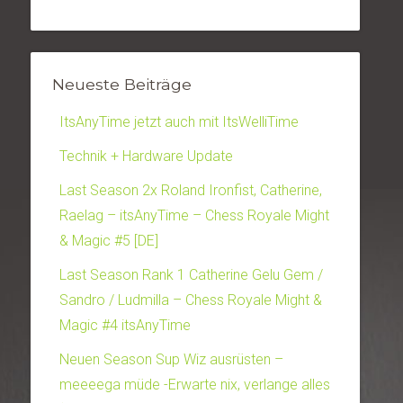
Neueste Beiträge
ItsAnyTime jetzt auch mit ItsWelliTime
Technik + Hardware Update
Last Season 2x Roland Ironfist, Catherine,
Raelag – itsAnyTime – Chess Royale Might
& Magic #5 [DE]
Last Season Rank 1 Catherine Gelu Gem /
Sandro / Ludmilla – Chess Royale Might &
Magic #4 itsAnyTime
Neuen Season Sup Wiz ausrüsten –
meeeega müde -Erwarte nix, verlange alles