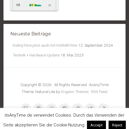
O3
19
NO2
15
Temp.
17
Neueste Beiträge
Pressure
1011
ItsAnyTime jetzt auch mit ItsWelliTime
12. September 2024
Technik + Hardware Update
18. Mai 2023
Copyright © 2026 · All Rights Reserved · ItsAnyTime
Theme: Natural Lite by
Organic Themes
·
RSS Feed
itsAnyTime.de verwendet Cookies. Durch das Verwenden der
Seite akzeptieren Sie die Cookie-Nutzung.
Accept
Reject