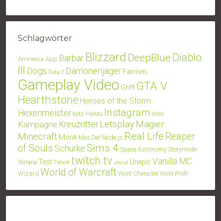
Schlagwörter
Blizzard
Diablo
DeepBlue
Barbar
Amnesia
App
III
Dogs
Dämonenjäger
Farmen
Dota 2
Gameplay Video
GTA V
Grift
Hearthstone
Heroes of the Storm
Instagram
Hexenmeister
hots
Howto
intro
Letsplay
Magier
Kampagne
Kreuzritter
Real Life
Minecraft
Reaper
Monk
Mos Def
Node.js
Sims 4
of Souls
Schurke
Space Astronomy
Storymode
twitch.tv
Vanilla MC
Test
Unepic
Terraria
Trevor
uncut
World of Warcraft
Wizard
WoW Character
WoW Profil