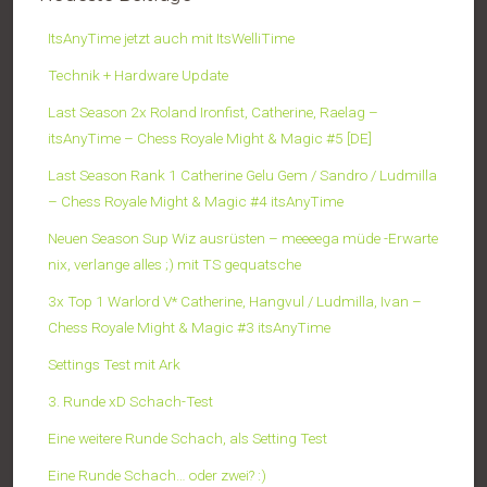
ItsAnyTime jetzt auch mit ItsWelliTime
Technik + Hardware Update
Last Season 2x Roland Ironfist, Catherine, Raelag –
itsAnyTime – Chess Royale Might & Magic #5 [DE]
Last Season Rank 1 Catherine Gelu Gem / Sandro / Ludmilla
– Chess Royale Might & Magic #4 itsAnyTime
Neuen Season Sup Wiz ausrüsten – meeeega müde -Erwarte
nix, verlange alles ;) mit TS gequatsche
3x Top 1 Warlord V* Catherine, Hangvul / Ludmilla, Ivan –
Chess Royale Might & Magic #3 itsAnyTime
Settings Test mit Ark
3. Runde xD Schach-Test
Eine weitere Runde Schach, als Setting Test
Eine Runde Schach… oder zwei? :)