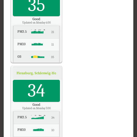
35
CO
-
Good
Updated on Monday 6:00
PM2.5
21
PM10
11
O3
35
NO2
12
Flensburg, Schleswig-Holstein
Air Quality.
Temp.
34
20
Pressure
1010
Good
Updated on Monday 5:00
PM2.5
34
PM10
10