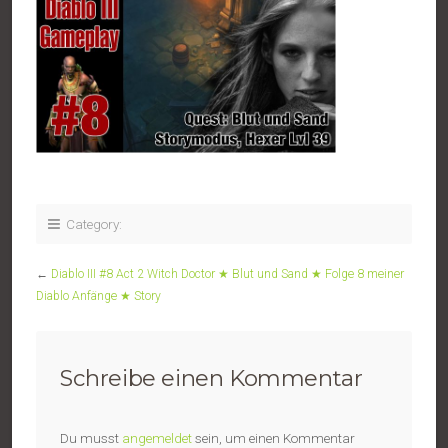
Category:
←
Diablo III #8 Act 2 Witch Doctor ★ Blut und Sand ★ Folge 8 meiner
Diablo Anfänge ★ Story
Schreibe einen Kommentar
Du musst
angemeldet
sein, um einen Kommentar