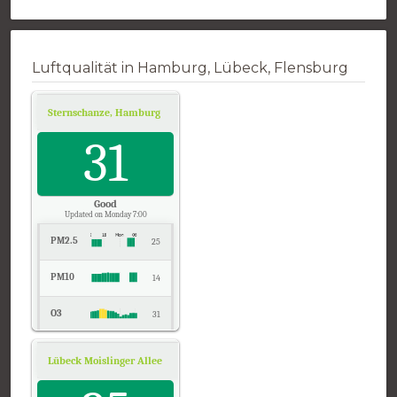
Luftqualität in Hamburg, Lübeck, Flensburg
Sternschanze, Hamburg
Air Quality.
31
Good
Updated on Monday 7:00
PM2.5
25
PM10
14
O3
31
NO2
18
Lübeck Moislinger Allee, Schleswig-Holstein
Air Quality.
SO2
8