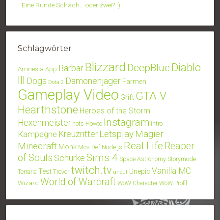
Eine Runde Schach… oder zwei? :)
Schlagwörter
Blizzard
Diablo
DeepBlue
Barbar
Amnesia
App
III
Dogs
Dämonenjäger
Farmen
Dota 2
Gameplay Video
GTA V
Grift
Hearthstone
Heroes of the Storm
Instagram
Hexenmeister
hots
Howto
intro
Letsplay
Magier
Kampagne
Kreuzritter
Real Life
Minecraft
Reaper
Monk
Mos Def
Node.js
Sims 4
of Souls
Schurke
Space Astronomy
Storymode
twitch.tv
Vanilla MC
Test
Unepic
Terraria
Trevor
uncut
World of Warcraft
Wizard
WoW Character
WoW Profil