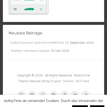
O3
27
NO2
7
Temp.
16
Neueste Beiträge
Pressure
1016
ItsAnyTime jetzt auch mit ItsWelliTime
12. September 2024
Technik + Hardware Update
18. Mai 2023
Copyright © 2026 · All Rights Reserved · ItsAnyTime
Theme: Natural Lite by
Organic Themes
·
RSS Feed
itsAnyTime.de verwendet Cookies. Durch das Verwenden der