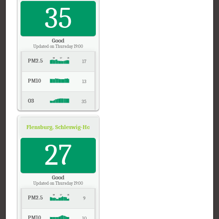
SO2
35
-
CO
0
Good
Updated on Thursday 19:00
PM2.5
17
PM10
13
O3
35
NO2
5
Flensburg, Schleswig-Holstein
Air Quality.
Temp.
27
19
Pressure
1018
Good
Updated on Thursday 19:00
PM2.5
9
PM10
10