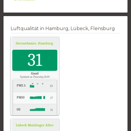
Luftqualität in Hamburg, Lübeck, Flensburg
Sternschanze, Hamburg
Air Quality.
31
Good
Updated on Thursday 21:00
PM2.5
25
PM10
17
O3
31
NO2
1
Lübeck Moislinger Allee, Schleswig-Holstein
Air Quality.