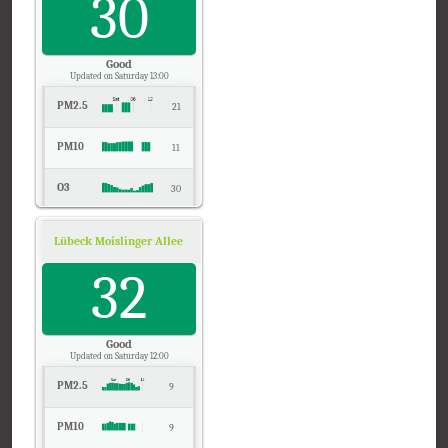
30
Good
Updated on Saturday 13:00
PM2.5
21
PM10
11
O3
30
NO2
6
Lübeck Moislinger Allee, Schleswig-Holstein
Air Quality.
SO2
32
2
CO
0
Good
Updated on Saturday 12:00
PM2.5
9
PM10
9