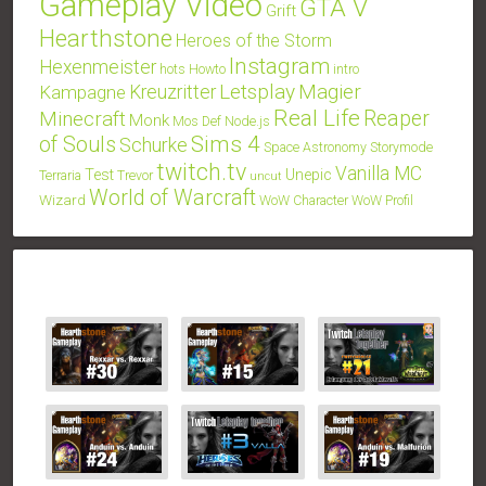
Gameplay Video
GTA V
Grift
Hearthstone
Heroes of the Storm
Instagram
Hexenmeister
hots
Howto
intro
Letsplay
Magier
Kampagne
Kreuzritter
Real Life
Minecraft
Reaper
Monk
Mos Def
Node.js
Sims 4
of Souls
Schurke
Space Astronomy
Storymode
twitch.tv
Vanilla MC
Test
Unepic
Terraria
Trevor
uncut
World of Warcraft
Wizard
WoW Character
WoW Profil