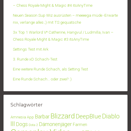
– Chess Royale Might & Magic #4 itsAnyTime
Neuen Season Sup Wiz ausrüsten – meeeega müde -Erwarte
nix, verlange alles ;) mit TS gequatsche
3x Top 1 Warlord V* Catherine, Hangvul / Ludmilla, Ivan –
Chess Royale Might & Magic #3 itsAnyTime
Settings Test mit Ark
3. Runde xD Schach-Test
Eine weitere Runde Schach, als Setting Test
Eine Runde Schach… oder zwei? :)
Schlagwörter
Blizzard
Diablo
DeepBlue
Barbar
Amnesia
App
III
Dogs
Dämonenjäger
Farmen
Dota 2