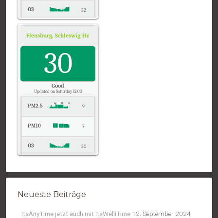
O3
32
NO2
6
Flensburg, Schleswig-Holstein
Air Quality.
Temp.
30
22
Pressure
1023
Good
Updated on Saturday 12:00
PM2.5
9
PM10
7
O3
30
NO2
7
Temp.
21
Neueste Beiträge
Pressure
1023
ItsAnyTime jetzt auch mit ItsWelliTime
12. September 2024