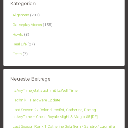
Kategorien
Allgemein
(201)
Gameplay Videos
(155)
Howto
(3)
Real Life
(27)
Tests
(7)
Neueste Beiträge
ItsAnyTime jetzt auch mit ItsWelliTime
Technik + Hardware Update
Last Season 2x Roland Ironfist, Catherine, Raelag –
itsAnyTime – Chess Royale Might & Magic #5 [DE]
Last Season Rank 1 Catherine Gelu Gem / Sandro / Ludmilla