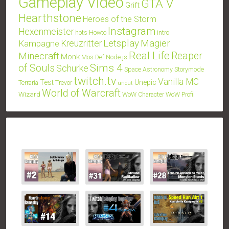
Gameplay Video
GTA V
Grift
Hearthstone
Heroes of the Storm
Instagram
Hexenmeister
hots
Howto
intro
Letsplay
Magier
Kampagne
Kreuzritter
Real Life
Minecraft
Reaper
Monk
Mos Def
Node.js
Sims 4
of Souls
Schurke
Space Astronomy
Storymode
twitch.tv
Vanilla MC
Test
Unepic
Terraria
Trevor
uncut
World of Warcraft
Wizard
WoW Character
WoW Profil