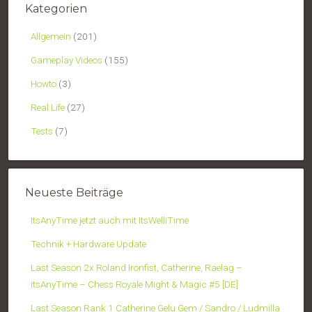
Kategorien
Allgemein
(201)
Gameplay Videos
(155)
Howto
(3)
Real Life
(27)
Tests
(7)
Neueste Beiträge
ItsAnyTime jetzt auch mit ItsWelliTime
Technik + Hardware Update
Last Season 2x Roland Ironfist, Catherine, Raelag –
itsAnyTime – Chess Royale Might & Magic #5 [DE]
Last Season Rank 1 Catherine Gelu Gem / Sandro / Ludmilla