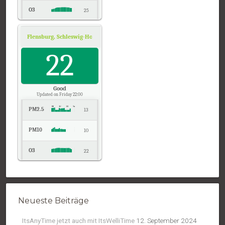
O3
25
NO2
7
Flensburg, Schleswig-Holstein
Air Quality.
Temp.
22
12
Pressure
1023
Good
Updated on Friday 22:00
PM2.5
13
PM10
10
O3
22
NO2
13
Temp.
14
Neueste Beiträge
Pressure
1022
ItsAnyTime jetzt auch mit ItsWelliTime
12. September 2024