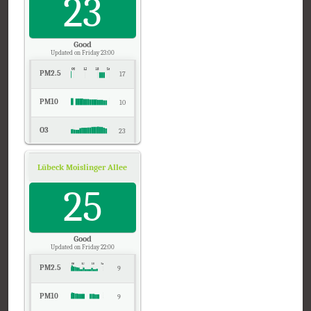
23
Good
Updated on Friday 23:00
PM2.5
17
PM10
10
O3
23
NO2
8
Lübeck Moislinger Allee, Schleswig-Holstein
Air Quality.
SO2
25
-
CO
0
Good
Updated on Friday 22:00
PM2.5
9
PM10
9