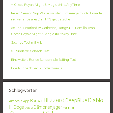
– Chess Royale Might & Magic #4 itsAnyTime
Neuen Season Sup Wiz ausrüsten – meeeega müde -Erwarte
nix, verlange alles ;) mit TS gequatsche
3x Top 1 Warlord V* Catherine, Hangvul / Ludmilla, Ivan –
Chess Royale Might & Magic #3 itsAnyTime
Settings Test mit Ark
3. Runde xD Schach-Test
Eine weitere Runde Schach, als Setting Test
Eine Runde Schach… oder zwei? :)
Schlagwörter
Blizzard
Diablo
DeepBlue
Barbar
Amnesia
App
III
Dogs
Dämonenjäger
Farmen
Dota 2