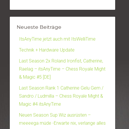
Neueste Beiträge
ItsAnyTime jetzt auch mit ItsWelliTime
Technik + Hardware Update
Last Season 2x Roland Ironfist, Catherine,
Raelag – itsAnyTime – Chess Royale Might
& Magic #5 [DE]
Last Season Rank 1 Catherine Gelu Gem /
Sandro / Ludmilla – Chess Royale Might &
Magic #4 itsAnyTime
Neuen Season Sup Wiz ausrüsten –
meeeega müde -Erwarte nix, verlange alles