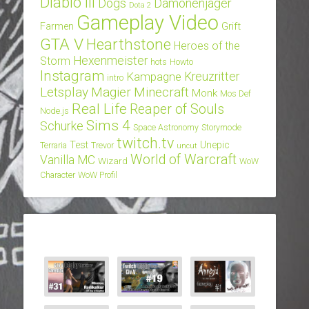
Diablo III
Dogs
Dämonenjäger
Dota 2
Gameplay Video
Grift
Farmen
GTA V
Hearthstone
Heroes of the
Hexenmeister
Storm
hots
Howto
Instagram
Kampagne
Kreuzritter
intro
Letsplay
Magier
Minecraft
Monk
Mos Def
Real Life
Reaper of Souls
Node.js
Sims 4
Schurke
Space Astronomy
Storymode
twitch.tv
Test
Unepic
Terraria
Trevor
uncut
World of Warcraft
Vanilla MC
Wizard
WoW
Character
WoW Profil