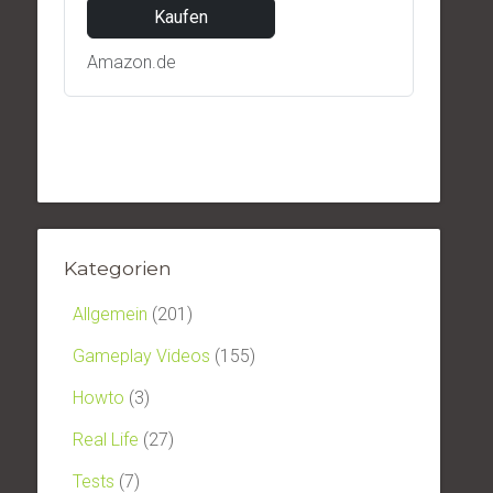
Kaufen
Amazon.de
Kategorien
Allgemein
(201)
Gameplay Videos
(155)
Howto
(3)
Real Life
(27)
Tests
(7)